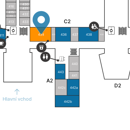
430
416
431
415
432
414
C2
413
433
434
436
437
438
411
435
439
440
443
441
A2
D2
442c
442a
Hlavní vchod
442b