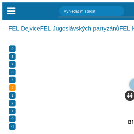
FEL Dejvice
FEL Jugoslávských partyzánů
FEL 
9
8
7
6
5
4
3
2
1
0
B1
-1