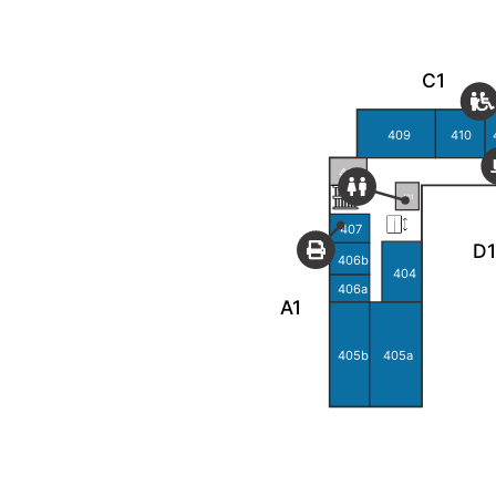
C1
409
410
408
401
407
D1
406b
404
406a
A1
405b
405a