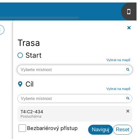
u
Trasa
Start
Vybrat na mapě
Cíl
Vybrat na mapě
T4:C2-434
Posluchárna
Bezbariérový přístup
Naviguj
Reset